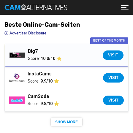
Beste Online-Cam-Seiten
ⓘ Advertiser Disclosure
BEST OF THE MONTH
Big7
VISIT
Score:
10.0/10
InstaCams
VISIT
Score:
9.9/10
CamSoda
VISIT
Score:
9.8/10
SHOW MORE